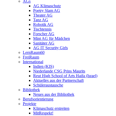
AGs
AG Klimaschutz
Poetry Slam AG
Theater AG
Tanz AG
Robotik AG
Tischtennis
Forscher AG
Mint AG für Mädchen
Sanitäter AG
AG IT Security Girls
LernRaum60
FreiRaum
International
Indien (KIS)
Niederlande CSG Prins Maurits
Reut High School of Arts Haifa (Israel)
Aktuelles aus der Partnerschaft
Schüleraustausche
Bibliothek
Neues aus der Bibliothek
Berufsorientierung
Projekte
Klimaschutz erstreiten
MitRespekt!