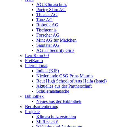
AG Klimaschutz
Poetry Slam AG
Theater AG
Tanz AG
Robotik AG
Tischtennis
Forscher AG
Mint AG für Mädchen
Sanitäter AG
AG IT Security Girls
LernRaum60
FreiRaum
International
Indien (KIS)
Niederlande CSG Prins Maurits
Reut High School of Arts Haifa (Israel)
Aktuelles aus der Partnerschaft
Schüleraustausche
Bibliothek
Neues aus der Bibliothek
Berufsorientierung
Projekte
Klimaschutz erstreiten
MitRespekt!
Welterbe und Andreanum