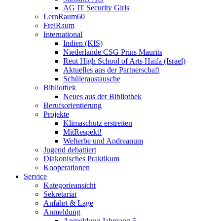
AG IT Security Girls
LernRaum60
FreiRaum
International
Indien (KIS)
Niederlande CSG Prins Maurits
Reut High School of Arts Haifa (Israel)
Aktuelles aus der Partnerschaft
Schüleraustausche
Bibliothek
Neues aus der Bibliothek
Berufsorientierung
Projekte
Klimaschutz erstreiten
MitRespekt!
Welterbe und Andreanum
Jugend debattiert
Diakonisches Praktikum
Kooperationen
Service
Kategorieansicht
Sekretariat
Anfahrt & Lage
Anmeldung
Anmeldung Jahrgang 5