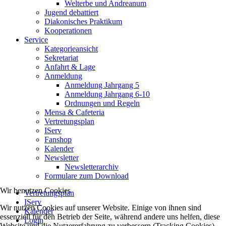
Welterbe und Andreanum
Jugend debattiert
Diakonisches Praktikum
Kooperationen
Service
Kategorieansicht
Sekretariat
Anfahrt & Lage
Anmeldung
Anmeldung Jahrgang 5
Anmeldung Jahrgang 6-10
Ordnungen und Regeln
Mensa & Cafeteria
Vertretungsplan
IServ
Fanshop
Kalender
Newsletter
Newsletterarchiv
Formulare zum Download
Wir benutzen Cookies
Vertretungsplan
IServ
Wir nutzen Cookies auf unserer Website. Einige von ihnen sind
Kalender
essenziell für den Betrieb der Seite, während andere uns helfen, diese
Login
Website und die Nutzererfahrung zu verbessern (Tracking Cookies).