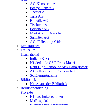
AG Klimaschutz
Poetry Slam AG
Theater AG
Tanz AG
Robotik AG
Tischtennis
Forscher AG
Mint AG für Mädchen
Sanitäter AG
AG IT Security Girls
LernRaum60
FreiRaum
International
Indien (KIS)
Niederlande CSG Prins Maurits
Reut High School of Arts Haifa (Israel)
Aktuelles aus der Partnerschaft
Schüleraustausche
Bibliothek
Neues aus der Bibliothek
Berufsorientierung
Projekte
Klimaschutz erstreiten
MitRespekt!
Welterbe und Andreanum