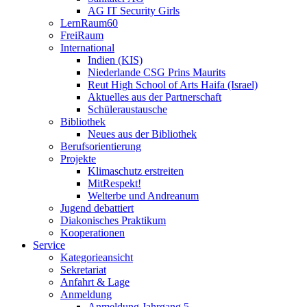
AG IT Security Girls
LernRaum60
FreiRaum
International
Indien (KIS)
Niederlande CSG Prins Maurits
Reut High School of Arts Haifa (Israel)
Aktuelles aus der Partnerschaft
Schüleraustausche
Bibliothek
Neues aus der Bibliothek
Berufsorientierung
Projekte
Klimaschutz erstreiten
MitRespekt!
Welterbe und Andreanum
Jugend debattiert
Diakonisches Praktikum
Kooperationen
Service
Kategorieansicht
Sekretariat
Anfahrt & Lage
Anmeldung
Anmeldung Jahrgang 5